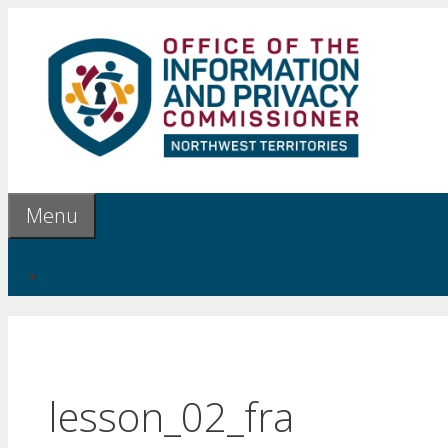
Aller
au
contenu
Menu
lesson_02_fra