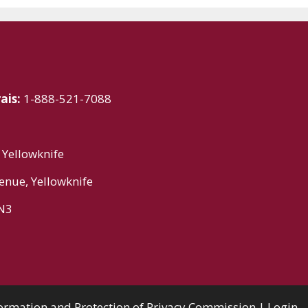
ais:
1-888-521-7088
 Yellowknife
nue, Yellowknife
2N3
formation and Protection of Privacy Commission |
Login