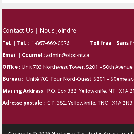
Contact Us | Nous joindre
Tel. | Tél. :
1-867-669-0976
Toll free | Sans fr
Email | Courriel :
admin@oipc-nt.ca
Office :
Unit 703 Northwest Tower, 5201 – 50th Avenue,
Bureau :
Unité 703 Tour Nord-Ouest, 5201 – 50ème ave
Mailing Address :
P.O. Box 382, Yellowknife, NT X1A 
Adresse postale :
C.P. 382, Yellowknife, TNO X1A 2N3
Copyright © 2026 Northwest Territories Access to In